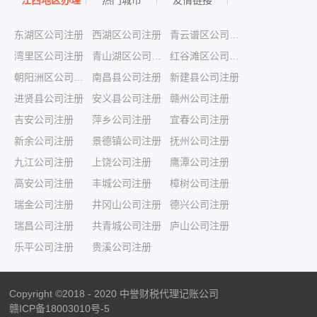
江西地区办理
热门城市
友情链接
东湖区公司注册
西湖区公司注册
青云谱区公司注册
湾里区公司注册
青山湖区公司注册
红谷滩区公司注册
朝阳洲区公司注册
南昌县公司注册
新建县公司注册
进贤县公司注册
安义县公司注册
赣州公司注册
吉安公司注册
萍乡公司注册
宜春公司注册
新余公司注册
景德镇公司注册
抚州公司注册
九江公司注册
上饶公司注册
鹰潭公司注册
高安公司注册
丰城公司注册
樟树公司注册
瑞金公司注册
井冈山公司注册
德兴公司注册
瑞昌公司注册
共青城公司注册
庐山公司注册
乐平公司注册
贵溪公司注册
Copyright ©2018 - 2020 中誉财税代理记账公司
赣ICP备18003010号-5