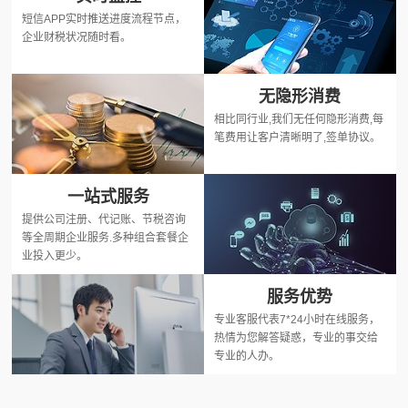
短信APP实时推送进度流程节点，
企业财税状况随时看。
无隐形消费
相比同行业,我们无任何隐形消费,每
笔费用让客户清晰明了,签单协议。
一站式服务
提供公司注册、代记账、节税咨询
等全周期企业服务.多种组合套餐企
业投入更少。
服务优势
专业客服代表7*24小时在线服务，
热情为您解答疑惑，专业的事交给
专业的人办。